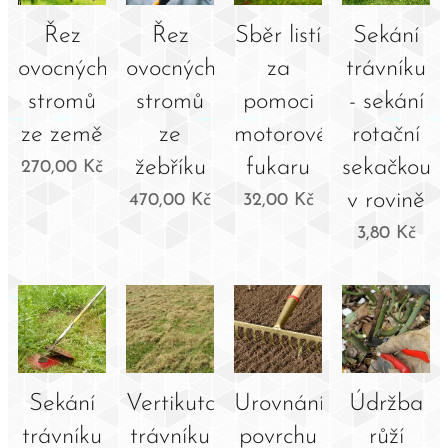
Řez
Řez
Sběr listí
Sekání
ovocných
ovocných
za
trávníku
stromů
stromů
pomoci
- sekání
ze země
ze
motorového
rotační
žebříku
fukaru
sekačkou
270,00
Kč
v rovině
470,00
Kč
32,00
Kč
3,80
Kč
Sekání
Vertikutace
Urovnání
Údržba
trávníku
trávníku
povrchu
růží