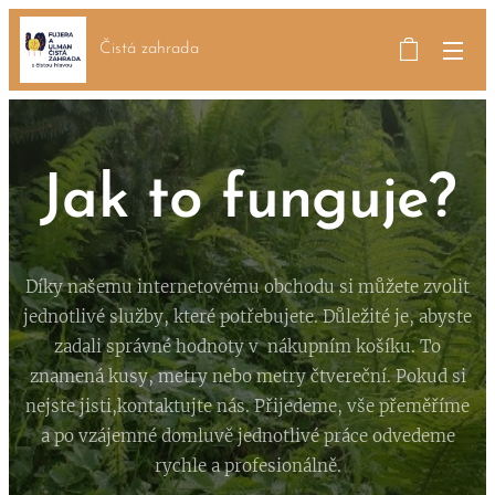
Čistá zahrada
Jak to funguje?
Díky našemu internetovému obchodu si můžete zvolit
jednotlivé služby, které potřebujete. Důležité je, abyste
zadali správné hodnoty v nákupním košíku. To
znamená kusy, metry nebo metry čtvereční. Pokud si
nejste jisti,kontaktujte nás. Přijedeme, vše přeměříme
a po vzájemné domluvě jednotlivé práce odvedeme
rychle a profesionálně.