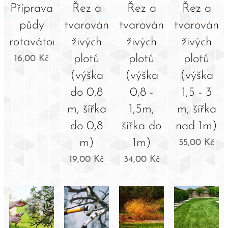
Příprava
Řez a
Řez a
Řez a
půdy
tvarování
tvarování
tvarování
rotavátorem
živých
živých
živých
plotů
plotů
plotů
16,00
Kč
(výška
(výška
(výška
do 0,8
0,8 -
1,5 - 3
m, šířka
1,5m,
m, šířka
do 0,8
šířka do
nad 1m)
m)
1m)
55,00
Kč
19,00
Kč
34,00
Kč