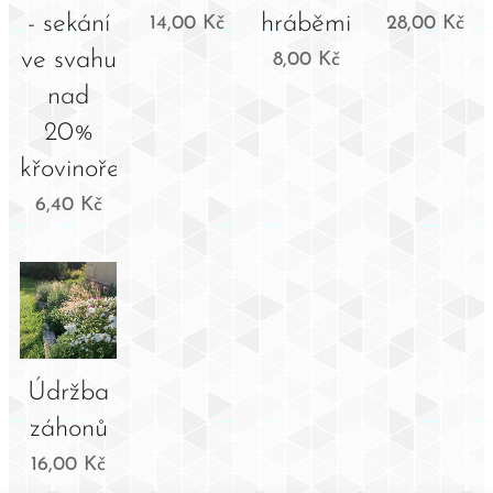
- sekání
hráběmi
14,00
Kč
28,00
Kč
ve svahu
8,00
Kč
nad
20%
křovinořezem
6,40
Kč
Údržba
záhonů
16,00
Kč